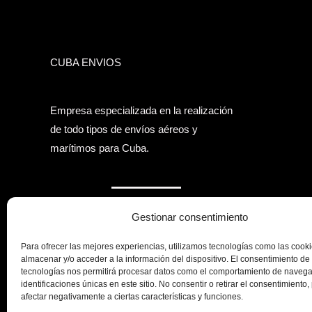
CUBA ENVIOS
Empresa especializada en la realización
de todo tipos de envíos aéreos y
marítimos para Cuba.
Gestionar consentimiento
Gestionamos tus paquetes,
contenedores, menaje, equipaje no
Para ofrecer las mejores experiencias, utilizamos tecnologías como las cook
almacenar y/o acceder a la información del dispositivo. El consentimiento de
acompañado, carga aérea para empresas
tecnologías nos permitirá procesar datos como el comportamiento de navega
y particulares.
identificaciones únicas en este sitio. No consentir o retirar el consentimiento
afectar negativamente a ciertas características y funciones.