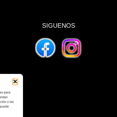
SIGUENOS
ies para
 estas
ción o las
, puede