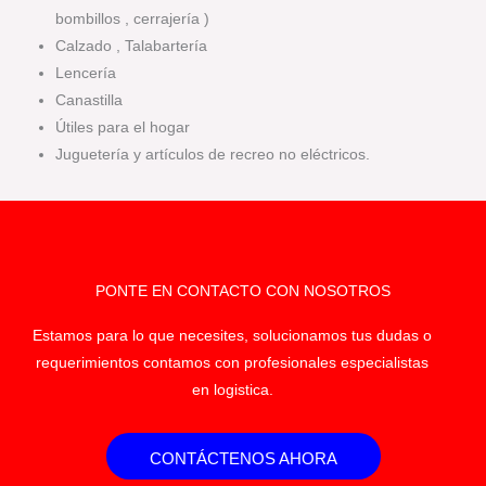
bombillos , cerrajería )
Calzado , Talabartería
Lencería
Canastilla
Útiles para el hogar
Juguetería y artículos de recreo no eléctricos.
PONTE EN CONTACTO CON NOSOTROS
Estamos para lo que necesites, solucionamos tus dudas o
requerimientos contamos con profesionales especialistas
en logistica.
CONTÁCTENOS AHORA