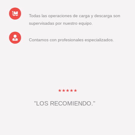
Todas las operaciones de carga y descarga son
supervisadas por nuestro equipo.
Contamos con profesionales especializados.
V
★
★
★
★
★
a
"LOS RECOMIENDO."
l
o
r
a