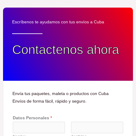
d
o
c
Escríbenos te ayudamos con tus envíos a Cuba
o
n
5
Contactenos ahora
d
e
5
Envía tus paquetes, maleta o productos con Cuba
Envíos de forma fácil, rápido y seguro.
Datos Personales
*