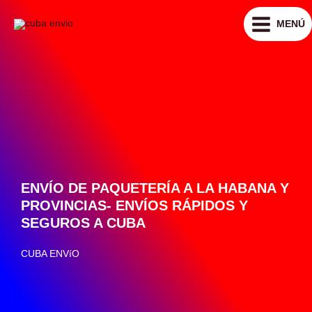
Ir
MENÚ
al
contenido
ENVÍO DE PAQUETERÍA A LA HABANA Y
PROVINCIAS- ENVÍOS RÁPIDOS Y
SEGUROS A CUBA
CUBA ENVíO