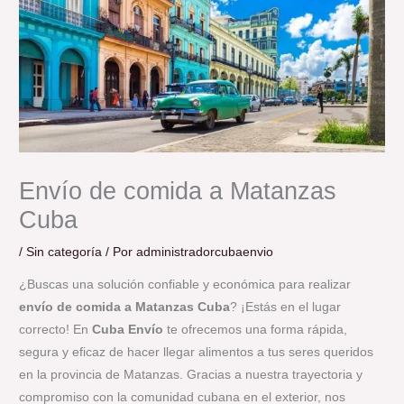
Envío de comida a Matanzas
Cuba
/
Sin categoría
/ Por
administradorcubaenvio
¿Buscas una solución confiable y económica para realizar
envío de comida a Matanzas Cuba
? ¡Estás en el lugar
correcto! En
Cuba Envío
te ofrecemos una forma rápida,
segura y eficaz de hacer llegar alimentos a tus seres queridos
en la provincia de Matanzas. Gracias a nuestra trayectoria y
compromiso con la comunidad cubana en el exterior, nos