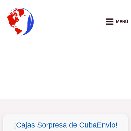
Ir
al
contenido
MENÚ
¡Cajas Sorpresa de CubaEnvio!