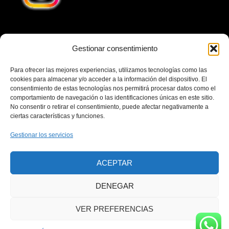
Gestionar consentimiento
Teléfono
641240032
Para ofrecer las mejores experiencias, utilizamos tecnologías como las
Email
cookies para almacenar y/o acceder a la información del dispositivo. El
consentimiento de estas tecnologías nos permitirá procesar datos como el
cubaenvio1@gmail.com
comportamiento de navegación o las identificaciones únicas en este sitio.
No consentir o retirar el consentimiento, puede afectar negativamente a
Dirección
ciertas características y funciones.
Calle Cuesta San Francisco 13, Local 2, 28231 Las
Gestionar los servicios
Rozas de Madrid Madrid-España. Horario Comercial
Lunes-Viernes 10:00–13:00, 17:00–19:00 Horario
ACEPTAR
Comercial Sábados 10:00–13:00
DENEGAR
AVISO LEGAL
POLÍTICA DE PRIVACIDAD
POLÍTICA DE COOKIES
VER PREFERENCIAS
Copyright © 2026 CUBA ENVIOS |
Desarrollada con ❤