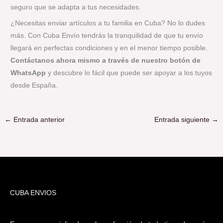
seguro que se adapta a tus necesidades.
¿Necesitas enviar artículos a tu familia en Cuba? No lo dudes
más. Con Cuba Envío tendrás la tranquilidad de que tu envío
llegará en perfectas condiciones y en el menor tiempo posible.
Contáctanos ahora mismo a través de nuestro botón de
WhatsApp
y descubre lo fácil que puede ser apoyar a los tuyos
desde España.
←
Entrada anterior
Entrada siguiente
→
CUBA ENVIOS