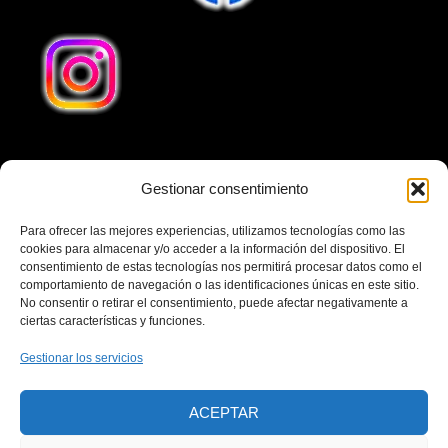
Gestionar consentimiento
Teléfono
641240032
Para ofrecer las mejores experiencias, utilizamos tecnologías como las
Email
cookies para almacenar y/o acceder a la información del dispositivo. El
consentimiento de estas tecnologías nos permitirá procesar datos como el
cubaenvio1@gmail.com
comportamiento de navegación o las identificaciones únicas en este sitio.
No consentir o retirar el consentimiento, puede afectar negativamente a
Dirección
ciertas características y funciones.
Calle Cuesta San Francisco 13, Local 2, 28231 Las
Gestionar los servicios
Rozas de Madrid Madrid-España. Horario Comercial
Lunes-Viernes 10:00–13:00, 17:00–19:00 Horario
ACEPTAR
Comercial Sábados 10:00–13:00