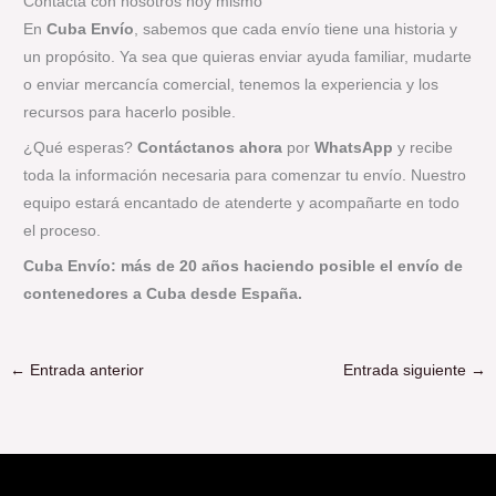
Contacta con nosotros hoy mismo
En
Cuba Envío
, sabemos que cada envío tiene una historia y
un propósito. Ya sea que quieras enviar ayuda familiar, mudarte
o enviar mercancía comercial, tenemos la experiencia y los
recursos para hacerlo posible.
¿Qué esperas?
Contáctanos ahora
por
WhatsApp
y recibe
toda la información necesaria para comenzar tu envío. Nuestro
equipo estará encantado de atenderte y acompañarte en todo
el proceso.
Cuba Envío: más de 20 años haciendo posible el envío de
contenedores a Cuba desde España.
←
Entrada anterior
Entrada siguiente
→