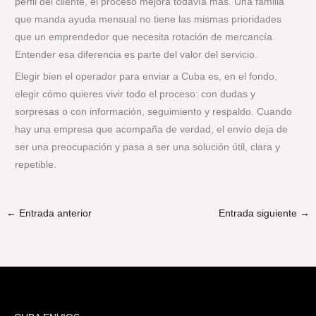
perfil del cliente, el proceso mejora todavía más. Una familia
que manda ayuda mensual no tiene las mismas prioridades
que un emprendedor que necesita rotación de mercancía.
Entender esa diferencia es parte del valor del servicio.
Elegir bien el operador para enviar a Cuba es, en el fondo,
elegir cómo quieres vivir todo el proceso: con dudas y
sorpresas o con información, seguimiento y respaldo. Cuando
hay una empresa que acompaña de verdad, el envío deja de
ser una preocupación y pasa a ser una solución útil, clara y
repetible.
←
Entrada anterior
Entrada siguiente
→