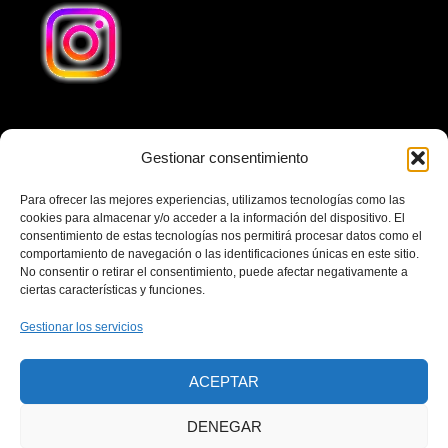
Gestionar consentimiento
Teléfono
641240032
Para ofrecer las mejores experiencias, utilizamos tecnologías como las
Email
cookies para almacenar y/o acceder a la información del dispositivo. El
consentimiento de estas tecnologías nos permitirá procesar datos como el
cubaenvio1@gmail.com
comportamiento de navegación o las identificaciones únicas en este sitio.
No consentir o retirar el consentimiento, puede afectar negativamente a
Dirección
ciertas características y funciones.
Calle Cuesta San Francisco 13, Local 2, 28231 Las
Gestionar los servicios
Rozas de Madrid Madrid-España. Horario Comercial
Lunes-Viernes 10:00–13:00, 17:00–19:00 Horario
ACEPTAR
Comercial Sábados 10:00–13:00
DENEGAR
AVISO LEGAL
POLÍTICA DE PRIVACIDAD