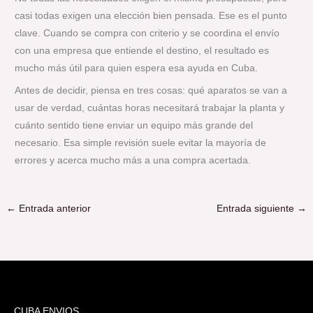
casi todas exigen una elección bien pensada. Ese es el punto
clave. Cuando se compra con criterio y se coordina el envío
con una empresa que entiende el destino, el resultado es
mucho más útil para quien espera esa ayuda en Cuba.
Antes de decidir, piensa en tres cosas: qué aparatos se van a
usar de verdad, cuántas horas necesitará trabajar la planta y
cuánto sentido tiene enviar un equipo más grande del
necesario. Esa simple revisión suele evitar la mayoría de
errores y acerca mucho más a una compra acertada.
←
Entrada anterior
Entrada siguiente
→
CUBA ENVIOS