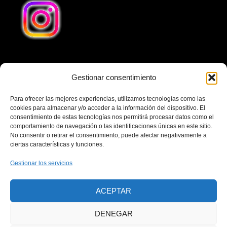
Gestionar consentimiento
Teléfono
641240032
Para ofrecer las mejores experiencias, utilizamos tecnologías como las
Email
cookies para almacenar y/o acceder a la información del dispositivo. El
consentimiento de estas tecnologías nos permitirá procesar datos como el
cubaenvio1@gmail.com
comportamiento de navegación o las identificaciones únicas en este sitio.
No consentir o retirar el consentimiento, puede afectar negativamente a
Dirección
ciertas características y funciones.
Calle Cuesta San Francisco 13, Local 2, 28231 Las
Gestionar los servicios
Rozas de Madrid Madrid-España. Horario Comercial
Lunes-Viernes 10:00–13:00, 17:00–19:00 Horario
ACEPTAR
Comercial Sábados 10:00–13:00
DENEGAR
AVISO LEGAL
POLÍTICA DE PRIVACIDAD