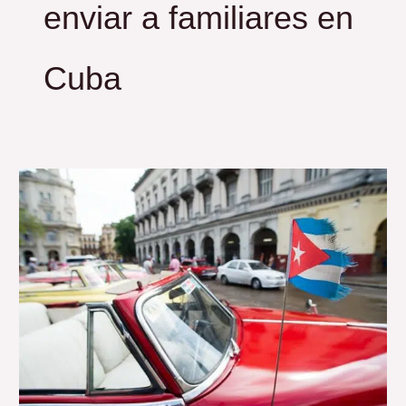
enviar a familiares en
Cuba
Envíos
a
Cuba
desde
Portugal:
Entrega
Rápida
y
Segura