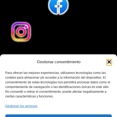
Gestionar consentimiento
Teléfono
641240032
Para ofrecer las mejores experiencias, utilizamos tecnologías como las
Email
cookies para almacenar y/o acceder a la información del dispositivo. El
consentimiento de estas tecnologías nos permitirá procesar datos como el
cubaenvio1@gmail.com
comportamiento de navegación o las identificaciones únicas en este sitio.
No consentir o retirar el consentimiento, puede afectar negativamente a
Dirección
ciertas características y funciones.
Calle Cuesta San Francisco 13, Local 2, 28231 Las
Gestionar los servicios
Rozas de Madrid Madrid-España. Horario Comercial