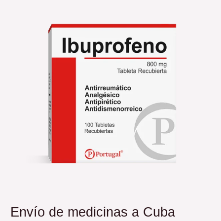
de
medicinas
a
Cuba
Envío de medicinas a Cuba