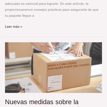
adecuado es esencial para lograrlo. En este artículo, te
proporcionaremos consejos prácticos para asegurarte de que
tu paquete llegue a
Leer más »
Nuevas
medidas
sobre
la
importación
DE
MISCELÁNEA
a
Cuba
a
Nuevas medidas sobre la
partir