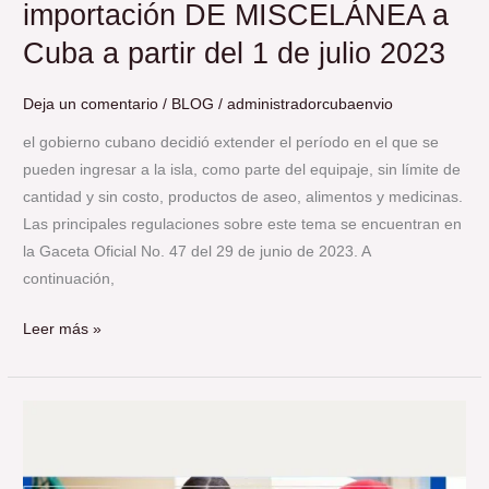
importación DE MISCELÁNEA a
del
1
Cuba a partir del 1 de julio 2023
de
julio
Deja un comentario
/
BLOG
/
administradorcubaenvio
2023
el gobierno cubano decidió extender el período en el que se
pueden ingresar a la isla, como parte del equipaje, sin límite de
cantidad y sin costo, productos de aseo, alimentos y medicinas.
Las principales regulaciones sobre este tema se encuentran en
la Gaceta Oficial No. 47 del 29 de junio de 2023. A
continuación,
Leer más »
¿QUÉ
SE
CONSIDERA