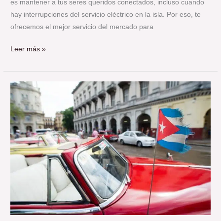
es mantener a tus seres queridos conectados, incluso cuando
hay interrupciones del servicio eléctrico en la isla. Por eso, te
ofrecemos el mejor servicio del mercado para
Leer más »
Envíos
a
Cuba
desde
Portugal:
Entrega
Rápida
y
Segura