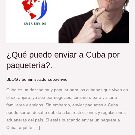
¿Qué puedo enviar a Cuba por
paquetería?.
BLOG
/
administradorcubaenvio
Cuba es un destino muy popular para los cubanos que viven en
el extranjero, ya sea por negocios, turismo o para visitar a
familiares y amigos. Sin embargo, enviar paquetes a Cuba
puede ser un desafío debido a las restricciones y regulaciones
aduaneras del país. Si estás buscando enviar un paquete a
Cuba, aquí te […]