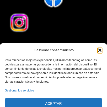
Gestionar consentimiento
Teléfono
641240032
Para ofrecer las mejores experiencias, utilizamos tecnologías como las
Email
cookies para almacenar y/o acceder a la información del dispositivo. El
consentimiento de estas tecnologías nos permitirá procesar datos como el
cubaenvio1@gmail.com
comportamiento de navegación o las identificaciones únicas en este sitio.
No consentir o retirar el consentimiento, puede afectar negativamente a
Dirección
ciertas características y funciones.
Calle Cuesta San Francisco 13, Local 2, 28231 Las
Gestionar los servicios
Rozas de Madrid Madrid-España. Horario Comercial
Lunes-Viernes 10:00–13:00, 17:00–19:00 Horario
ACEPTAR